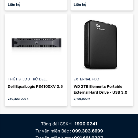
Liên hệ
Liên hệ
THIẾT BỊ LƯU TRỮ DELL
EXTERNAL HDD
Dell EqualLogic PS4100XV 3.5
WD 2TB Elements Portable 
External Hard Drive - USB 3.0
240,323,000
₫
2,100,000
₫
Tổng đài CSKH
1900 0241
Tư vấn miền Bắc
099.303.6699
Tư vấn miền Nam
091.661.0207