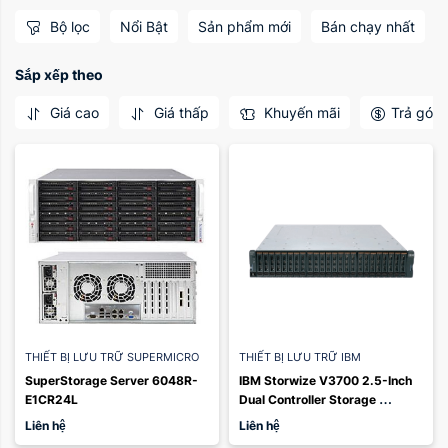
Bộ lọc
Nổi Bật
Sản phẩm mới
Bán chạy nhất
Sắp xếp theo
Giá cao
Giá thấp
Khuyến mãi
Trả góp
THIẾT BỊ LƯU TRỮ SUPERMICRO
THIẾT BỊ LƯU TRỮ IBM
SuperStorage Server 6048R-
IBM Storwize V3700 2.5-Inch 
E1CR24L
Dual Controller Storage 
Controller Unit
Liên hệ
Liên hệ