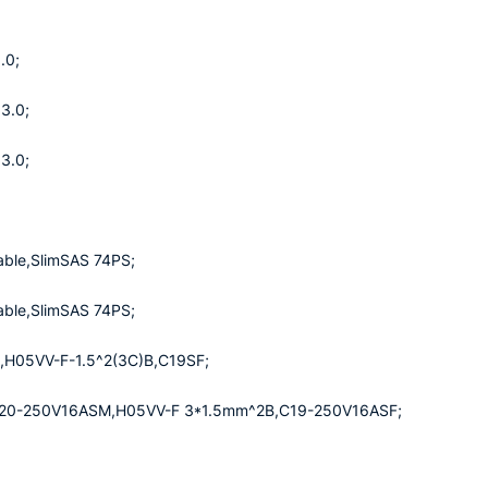
.0;
3.0;
3.0;
able,SlimSAS 74PS;
able,SlimSAS 74PS;
,H05VV-F-1.5^2(3C)B,C19SF;
k,C20-250V16ASM,H05VV-F 3*1.5mm^2B,C19-250V16ASF;