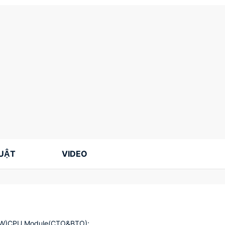
HUẬT
VIDEO
20W)CPU Module(CTO&BTO);