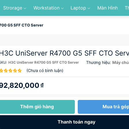
Strorage
Workstation
Laptop
Màn Hình
T
700 G5 SFF CTO Server
H3C UniServer R4700 G5 SFF CTO Serv
Thương hiệu:
Máy chủ
SKU:
H3C UniServer R4700 G5 SFF CTO Server
(Chưa có bình luận)
92,820,000
₫
Thêm giỏ hàng
Mua trả gó
Thanh toán ngay