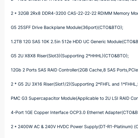
2 * 32GB 2Rx8 DDR4-3200 CAS-22-22-22 RDIMM Memory Mo
G5 25SFF Drive Backplane Module(36port)(CTO&BTO);
1.2TB 12G SAS 10K 2.5in 512e HDD UC Generic Module(CTO&
G5 2U X8X8 Riser(Slot3)(Supporting 2*HHHL)(CTO&BTO);
12Gb 2 Ports SAS RAID Controller(2GB Cache,8 SAS Ports,PCIe
2 * G5 2U 3X16 Riser(Slot1/2)(Supporting 2*FHFL and 1*FH
PMC G3 Supercapacitor Module(Applicable to 2U LSI RAID Con
4-Port 1GE Copper Interface OCP3.0 Ethernet Adapter(CTO&B
2 * 2400W AC & 240V HVDC Power Supply(DT-R1-Platinum) 