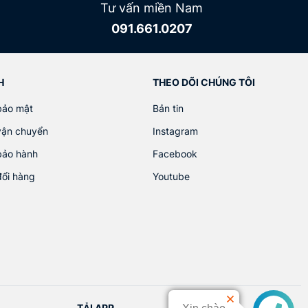
Tư vấn miền Nam
091.661.0207
H
THEO DÕI CHÚNG TÔI
bảo mật
Bản tin
vận chuyển
Instagram
bảo hành
Facebook
đổi hàng
Youtube
TẢI APP