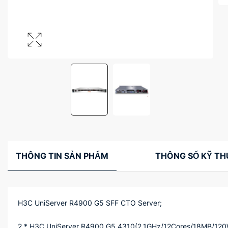
THÔNG TIN SẢN PHẨM
THÔNG SỐ KỸ T
H3C UniServer R4900 G5 SFF CTO Server;
2 * H3C UniServer R4900 G5 4310(2.1GHz/12Cores/18MB/1